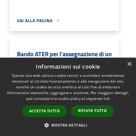
VAI ALLA PAGINA
Bando ATER per l'assegnazione di un
alloggio ERP
×
Informazioni sui cookie
Il presente bando ha come oggetto la
Questo sito web utilizza cookie tecnici e assimilati strettamente
formazione della graduatoria permanente
necessari al corretto funzionamento e alla navigazione del sito,
nonché un cookie tecnico analitico al solo fine di elaborare
degli aventi titolo all’assegnazione di alloggi
informazioni statistiche, aggregate e anonime. Per maggiori dettagli,
di edilizia residenziale pubblica destinata
può consultare la cookie policy al seguente
link
all’assistenza abitativa.
RIFIUTA TUTTO
ACCETTA TUTTO
MOSTRA DETTAGLI
VAI ALLA PAGINA