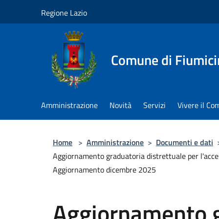
Salta al contenuto principale
Regione Lazio
Comune di Fiumici
Amministrazione
Novità
Servizi
Vivere il C
Home
>
Amministrazione
>
Documenti e dati
Aggiornamento graduatoria distrettuale per l'acces
Aggiornamento dicembre 2025
Aggiornamento g