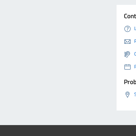
Cont
Prob