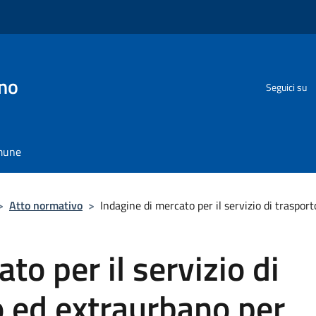
no
Seguici su
omune
>
Atto normativo
>
Indagine di mercato per il servizio di traspor
to per il servizio di
o ed extraurbano per