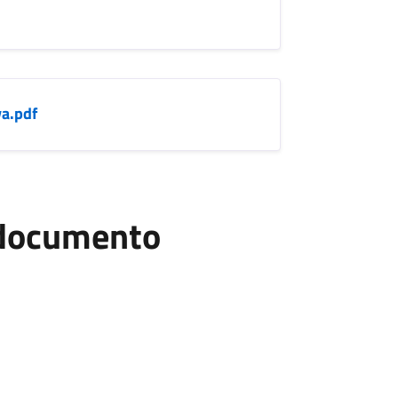
va.pdf
l documento