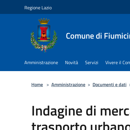
Salta al contenuto principale
Regione Lazio
Comune di Fiumici
Amministrazione
Novità
Servizi
Vivere il C
Home
>
Amministrazione
>
Documenti e dati
Indagine di merca
trasporto urban