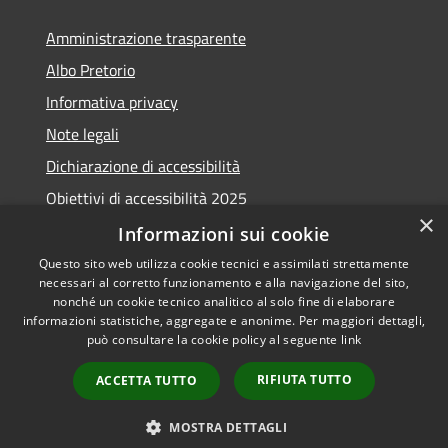
Amministrazione trasparente
Albo Pretorio
Informativa privacy
Note legali
Dichiarazione di accessibilità
Obiettivi di accessibilità 2025
×
Meccanismo di feedback
Informazioni sui cookie
Questo sito web utilizza cookie tecnici e assimilati strettamente
necessari al corretto funzionamento e alla navigazione del sito,
nonché un cookie tecnico analitico al solo fine di elaborare
informazioni statistiche, aggregate e anonime. Per maggiori dettagli,
RSS
Copyright © 2026 • Comune di
può consultare la cookie policy al seguente
link
Accessibilità
Fiumicino • Powered by
Privacy
Municipium
Accesso
•
RIFIUTA TUTTO
ACCETTA TUTTO
Cookie
redazione
Mappa del sito
MOSTRA DETTAGLI