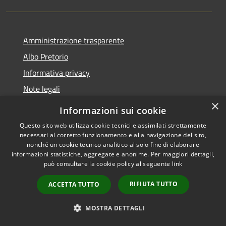
Amministrazione trasparente
Albo Pretorio
Informativa privacy
Note legali
×
Dichiarazione di accessibilità
Informazioni sui cookie
Obiettivi di accessibilità 2025
Questo sito web utilizza cookie tecnici e assimilati strettamente
necessari al corretto funzionamento e alla navigazione del sito,
Meccanismo di feedback
nonché un cookie tecnico analitico al solo fine di elaborare
informazioni statistiche, aggregate e anonime. Per maggiori dettagli,
può consultare la cookie policy al seguente
link
RIFIUTA TUTTO
ACCETTA TUTTO
RSS
Copyright © 2026 • Comune di
Accessibilità
Fiumicino • Powered by
MOSTRA DETTAGLI
Privacy
Municipium
Accesso
•
Cookie
redazione