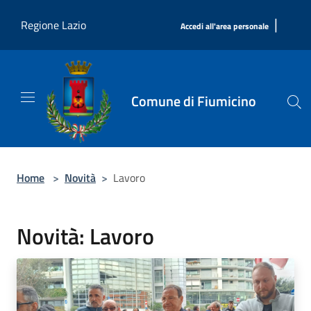
Salta al contenuto principale
|
Regione Lazio
Accedi all'area personale
Comune di Fiumicino
Home
>
Novità
>
Lavoro
Novità: Lavoro