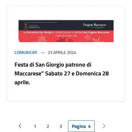
COMUNICATI
23 APRILE 2024
Festa di San Giorgio patrono di
Maccarese” Sabato 27 e Domenica 28
aprile.
1
2
3
Pagina
4
Pagina precedente
Pagina succes