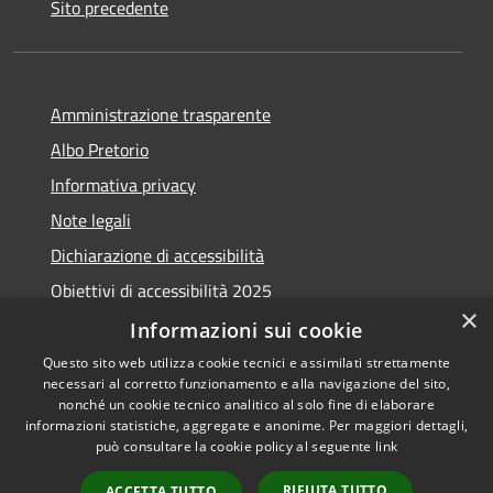
Sito precedente
Amministrazione trasparente
Albo Pretorio
Informativa privacy
Note legali
Dichiarazione di accessibilità
Obiettivi di accessibilità 2025
×
Meccanismo di feedback
Informazioni sui cookie
Questo sito web utilizza cookie tecnici e assimilati strettamente
necessari al corretto funzionamento e alla navigazione del sito,
nonché un cookie tecnico analitico al solo fine di elaborare
informazioni statistiche, aggregate e anonime. Per maggiori dettagli,
RSS
Copyright © 2026 • Comune di
può consultare la cookie policy al seguente
link
Accessibilità
Fiumicino • Powered by
Privacy
Municipium
Accesso
•
RIFIUTA TUTTO
ACCETTA TUTTO