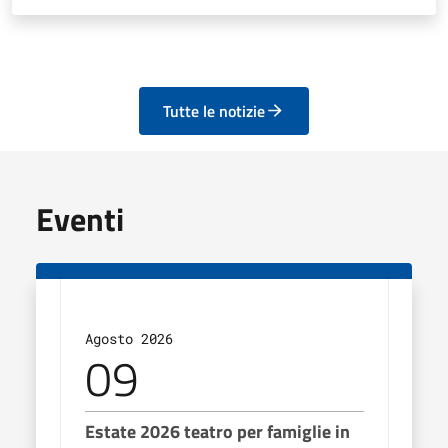
Tutte le notizie
Eventi
Agosto 2026
Agos
09
1
Estate 2026 teatro per famiglie in
Esta