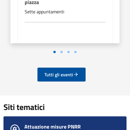
piazza
piaz
Sette appuntamenti
Sett
Tutti gli eventi
Siti tematici
Attuazione misure PNRR