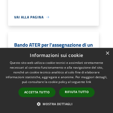
VAI ALLA PAGINA
Bando ATER per l'assegnazione di un
alloggio ERP
×
Informazioni sui cookie
Il presente bando ha come oggetto la
Questo sito web utilizza cookie tecnici e assimilati strettamente
formazione della graduatoria permanente
necessari al corretto funzionamento e alla navigazione del sito,
nonché un cookie tecnico analitico al solo fine di elaborare
degli aventi titolo all’assegnazione di alloggi
informazioni statistiche, aggregate e anonime. Per maggiori dettagli,
di edilizia residenziale pubblica destinata
può consultare la cookie policy al seguente
link
all’assistenza abitativa.
RIFIUTA TUTTO
ACCETTA TUTTO
MOSTRA DETTAGLI
VAI ALLA PAGINA