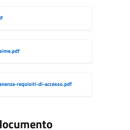
df
sime.pdf
anenza-requisiti-di-accesso.pdf
l documento