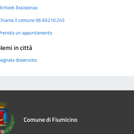
Richiedi Assistenza
Chiama il comune 06 65210.245
Prenota un appuntamento
lemi in città
Segnala disservizio
Comune di Fiumicino