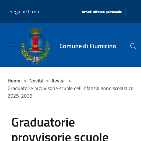
Salta al contenuto principale
|
Regione Lazio
Accedi all'area personale
Comune di Fiumicino
Home
>
Novità
>
Avvisi
>
Graduatorie provvisorie scuole dell'infanzia anno scolastico
2025-2026
Graduatorie
provvisorie scuole