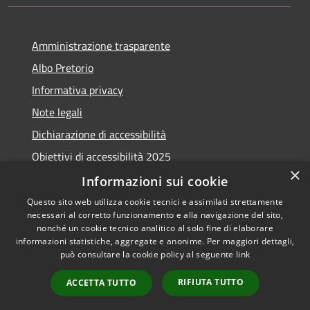
Amministrazione trasparente
Albo Pretorio
Informativa privacy
Note legali
Dichiarazione di accessibilità
Obiettivi di accessibilità 2025
×
Meccanismo di feedback
Informazioni sui cookie
Questo sito web utilizza cookie tecnici e assimilati strettamente
necessari al corretto funzionamento e alla navigazione del sito,
nonché un cookie tecnico analitico al solo fine di elaborare
informazioni statistiche, aggregate e anonime. Per maggiori dettagli,
RSS
Copyright © 2026 • Comune di
può consultare la cookie policy al seguente
link
Accessibilità
Fiumicino • Powered by
Privacy
Municipium
Accesso
•
RIFIUTA TUTTO
ACCETTA TUTTO
Cookie
redazione