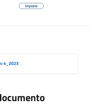
Imposte
ev 4_2023
l documento