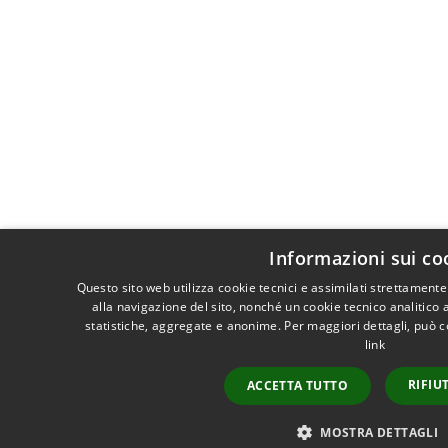
Informazioni sui co
Questo sito web utilizza cookie tecnici e assimilati strettament
alla navigazione del sito, nonché un cookie tecnico analitico 
statistiche, aggregate e anonime. Per maggiori dettagli, può c
link
RIFIU
ACCETTA TUTTO
MOSTRA DETTAGLI