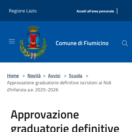
Salta al contenuto principale
|
Regione Lazio
Accedi all'area personale
Comune di Fiumicino
Home
>
Novità
>
Avvisi
>
Scuola
>
Approvazione graduatorie definitive iscrizioni ai Nidi
d'Infanzia a.e. 2025-2026
Approvazione
graduatorie definitive