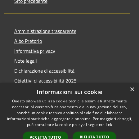
Sito precedente
Amministrazione trasparente
Albo Pretorio
Informativa privacy
Note legali
Dichiarazione di accessibilità
Obiettivi di accessibilità 2025
×
Meccanismo di feedback
Informazioni sui cookie
Questo sito web utilizza cookie tecnici e assimilati strettamente
necessari al corretto funzionamento e alla navigazione del sito,
nonché un cookie tecnico analitico al solo fine di elaborare
informazioni statistiche, aggregate e anonime. Per maggiori dettagli,
RSS
Copyright © 2026 • Comune di
può consultare la cookie policy al seguente
link
Accessibilità
Fiumicino • Powered by
Privacy
Municipium
Accesso
•
RIFIUTA TUTTO
ACCETTA TUTTO