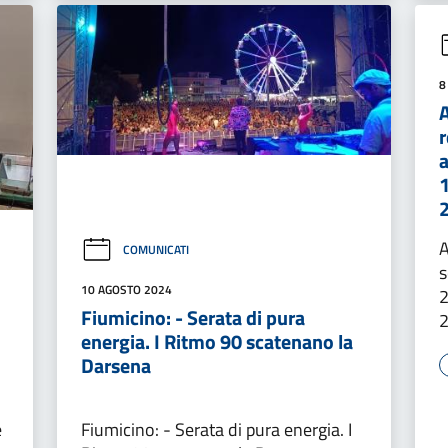
8
A
r
A
COMUNICATI
s
10 AGOSTO 2024
2
Fiumicino: - Serata di pura
2
energia. I Ritmo 90 scatenano la
Darsena
e
Fiumicino: - Serata di pura energia. I