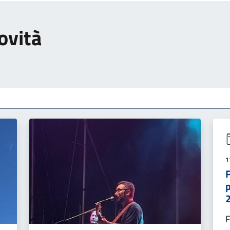
ovità
1
F
p
F