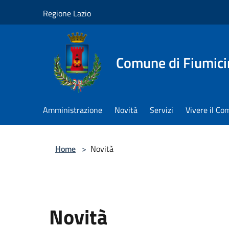
Salta al contenuto principale
Regione Lazio
Comune di Fiumici
Amministrazione
Novità
Servizi
Vivere il C
Home
>
Novità
Novità