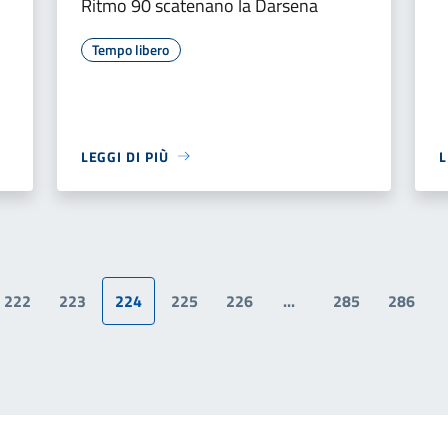
Ritmo 90 scatenano la Darsena
Tempo libero
LEGGI DI PIÙ
L
222
223
224
225
226
...
285
286
a precedente