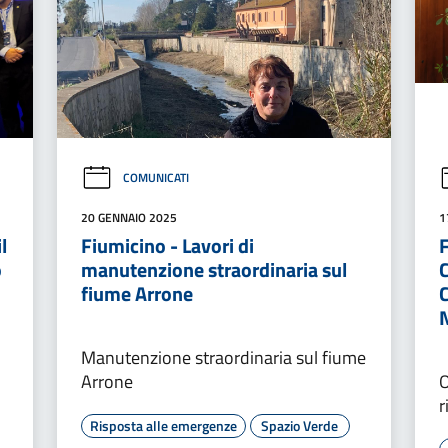
COMUNICATI
20 GENNAIO 2025
1
l
Fiumicino - Lavori di
F
o
manutenzione straordinaria sul
fiume Arrone
C
Manutenzione straordinaria sul fiume
Arrone
O
r
Risposta alle emergenze
Spazio Verde