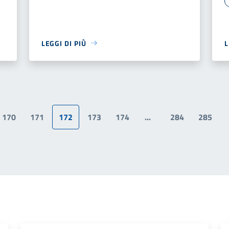
LEGGI DI PIÙ
L
170
171
172
173
174
...
284
285
a precedente