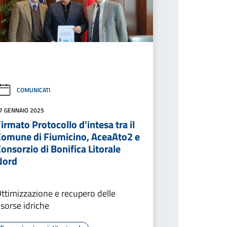
COMUNICATI
7 GENNAIO 2025
irmato Protocollo d'intesa tra il
Comune di Fiumicino, AceaAto2 e
onsorzio di Bonifica Litorale
Nord
ttimizzazione e recupero delle
isorse idriche