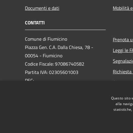
Documenti e dati
Mobilità e
CONTATTI
Comune di Fiumicino
Prenota 
Piazza Gen. C.A. Dalla Chiesa, 78 -
Leggi le 
00054 - Fiumicino
Segnalazi
Codice Fiscale: 97086740582
Richiesta 
Partita IVA: 02305601003
PEC:
Sito prec
protocollo.generale@pec.comune.fiumicino.rm.it
Centralino Unico: 06.65210.245
Questo sito 
alla navig
statistiche