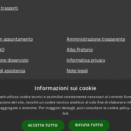
 trasporti
un appuntamento
Amministrazione trasparente
FAQ
Albo Pretorio
one disservizio
Informativa privacy
di assistenza
Note legali
edente
Dichiarazione di accessibilità
Informazioni sui cookie
Obiettivi di accessibilità 2025
web utilizza cookie tecnici e assimilati strettamente necessari al corretto fu
Meccanismo di feedback
azione del sito, nonché un cookie tecnico analitico al solo fine di elaborare i
, aggregate e anonime. Per maggiori dettagli, può consultare la cookie policy
link
RIFIUTA TUTTO
ACCETTA TUTTO