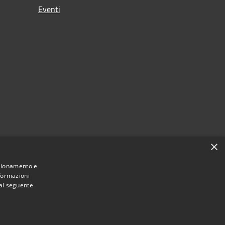
Eventi
×
nzionamento e
nformazioni
 al seguente