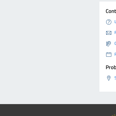
Cont
Prob