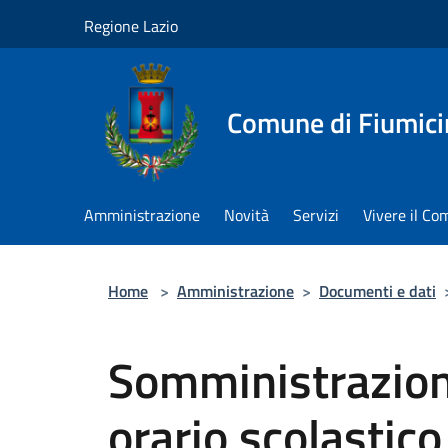
Salta al contenuto principale
Regione Lazio
Comune di Fiumici
Amministrazione
Novità
Servizi
Vivere il C
Home
>
Amministrazione
>
Documenti e dati
Somministrazione
orario scolastico