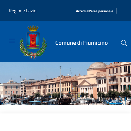
Salta al contenuto principale
|
Regione Lazio
Accedi all'area personale
Comune di Fiumicino