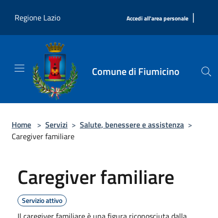
Salta al contenuto principale
|
Regione Lazio
Accedi all'area personale
Comune di Fiumicino
Home
>
Servizi
>
Salute, benessere e assistenza
>
Caregiver familiare
Caregiver familiare
Servizio attivo
Il caregiver familiare è una figura riconosciuta dalla