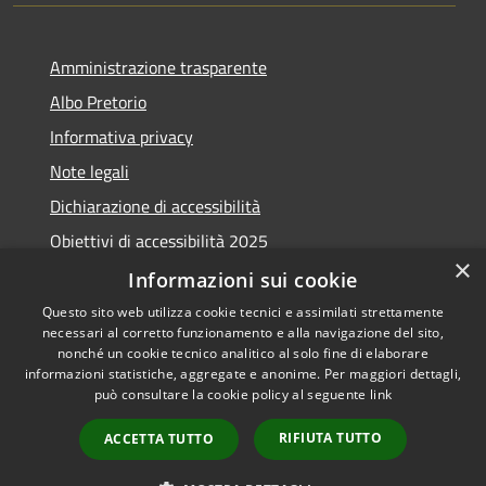
Amministrazione trasparente
Albo Pretorio
Informativa privacy
Note legali
Dichiarazione di accessibilità
Obiettivi di accessibilità 2025
×
Meccanismo di feedback
Informazioni sui cookie
Questo sito web utilizza cookie tecnici e assimilati strettamente
necessari al corretto funzionamento e alla navigazione del sito,
nonché un cookie tecnico analitico al solo fine di elaborare
informazioni statistiche, aggregate e anonime. Per maggiori dettagli,
RSS
Copyright © 2026 • Comune di
può consultare la cookie policy al seguente
link
Accessibilità
Fiumicino • Powered by
Privacy
Municipium
Accesso
•
RIFIUTA TUTTO
ACCETTA TUTTO
Cookie
redazione