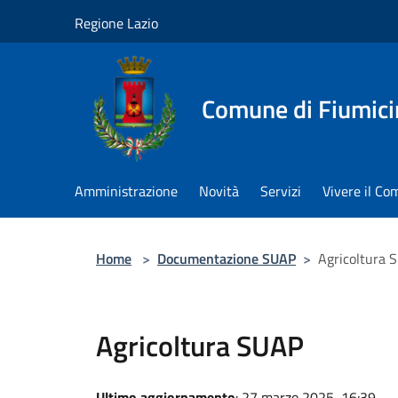
Salta al contenuto principale
Regione Lazio
Comune di Fiumici
Amministrazione
Novità
Servizi
Vivere il C
Home
>
Documentazione SUAP
>
Agricoltura 
Agricoltura SUAP
Ultimo aggiornamento
: 27 marzo 2025, 16:39