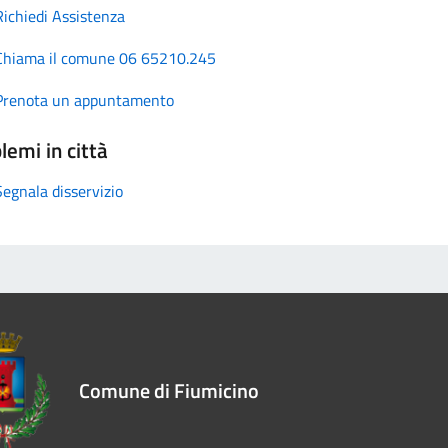
Richiedi Assistenza
Chiama il comune 06 65210.245
Prenota un appuntamento
lemi in città
Segnala disservizio
Comune di Fiumicino