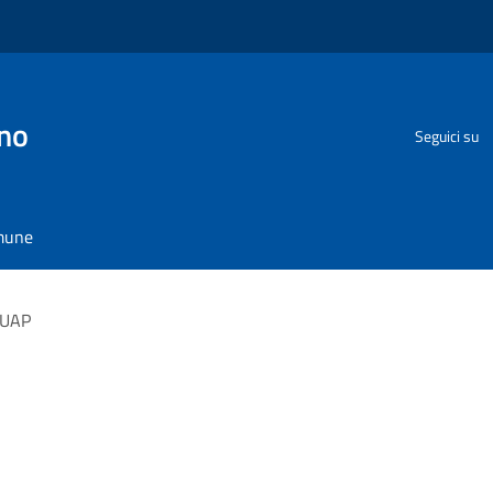
no
Seguici su
omune
SUAP