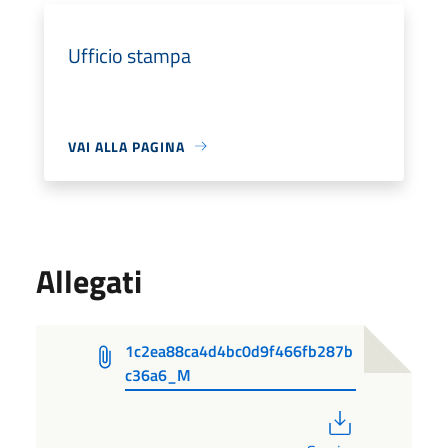
Ufficio stampa
VAI ALLA PAGINA
Allegati
1c2ea88ca4d4bc0d9f466fb287b
c36a6_M
PDF