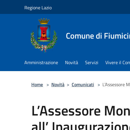
Salta al contenuto principale
Regione Lazio
Comune di Fiumici
Amministrazione
Novità
Servizi
Vivere il C
Home
>
Novità
>
Comunicati
>
L’Assessore Mo
L’Assessore Moni
all’ Inaugurazio