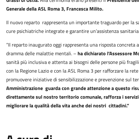
Grassi di Ostia.
Alla cerimonia erano presenti il
Presidente del
Generale della ASL Roma 3, Francesca Milito.
Il nuovo reparto rappresenta un importante traguardo per la san
cure psichiatriche integrate e garantire un’assistenza sanitaria 
“Il reparto inaugurato oggi rappresenta una risposta concreta al
dramma delle malattie mentali. –
ha dichiarato l’Assessore M
sanità più inclusiva e attenta ai bisogni delle persone più fragi
con la Regione Lazio e con la ASL Roma 3 per rafforzare la rete 
promuovere iniziative di sensibilizzazione e prevenzione sul ter
Amministrazione guarda con grande attenzione a questo risu
direttamente sul nostro territorio comunale, rafforza i servizi
migliorare la qualità della vita anche dei nostri cittadini.”