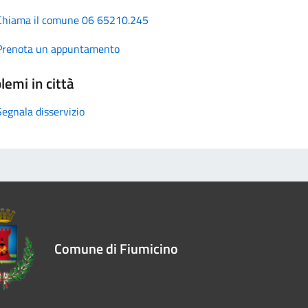
Chiama il comune 06 65210.245
Prenota un appuntamento
lemi in città
Segnala disservizio
Comune di Fiumicino