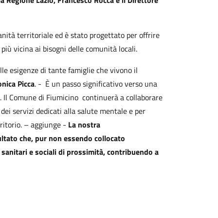
la Regione Lazio, Francesco Rocca e il Direttore
ità territoriale ed è stato progettato per offrire
più vicina ai bisogni delle comunità locali.
le esigenze di tante famiglie che vivono il
onica Picca
. - È un passo significativo verso una
li. Il Comune di Fiumicino continuerà a collaborare
dei servizi dedicati alla salute mentale e per
ritorio. – aggiunge -
La nostra
ltato che, pur non essendo collocato
 sanitari e sociali di prossimità, contribuendo a