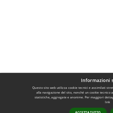
Informazioni 
Questo sito web utilizza cookie tecnici e assimilati st
alla navigazione del sito, nonché un cookie tecnico a
statistiche, aggregate e anonime. Per maggiori dettag
link
ACCETTA TUTTO