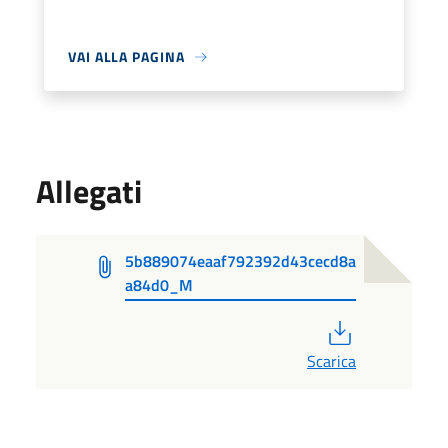
VAI ALLA PAGINA
Allegati
5b889074eaaf792392d43cecd8a
a84d0_M
PDF
Scarica