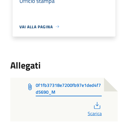
Ufficio stampa
VAI ALLA PAGINA
Allegati
0f1fb37318e7200fb97e1ded4f7
d5690_M
PDF
Scarica