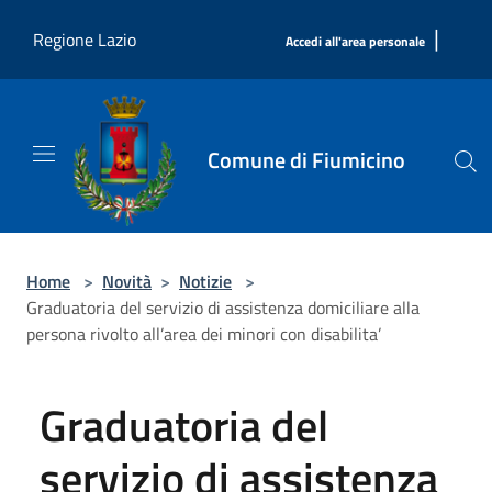
Salta al contenuto principale
|
Regione Lazio
Accedi all'area personale
Comune di Fiumicino
Home
>
Novità
>
Notizie
>
Graduatoria del servizio di assistenza domiciliare alla
persona rivolto all’area dei minori con disabilita’
Graduatoria del
servizio di assistenza