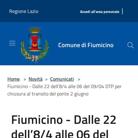
Salta al contenuto principale
|
Regione Lazio
Accedi all'area personale
Comune di Fiumicino
Home
>
Novità
>
Comunicati
>
Fiumicino - Dalle 22 dell’8/4 alle 06 del 09/04 DTP per
chiusura al transito del ponte 2 giugno
Fiumicino - Dalle 22
dell’8/4 alle 06 del