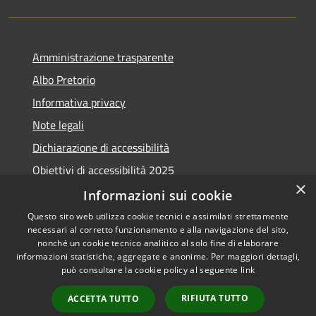
Amministrazione trasparente
Albo Pretorio
Informativa privacy
Note legali
Dichiarazione di accessibilità
Obiettivi di accessibilità 2025
×
Meccanismo di feedback
Informazioni sui cookie
Questo sito web utilizza cookie tecnici e assimilati strettamente
necessari al corretto funzionamento e alla navigazione del sito,
nonché un cookie tecnico analitico al solo fine di elaborare
informazioni statistiche, aggregate e anonime. Per maggiori dettagli,
RSS
Copyright © 2026 • Comune di
può consultare la cookie policy al seguente
link
Accessibilità
Fiumicino • Powered by
Privacy
Municipium
Accesso
•
RIFIUTA TUTTO
ACCETTA TUTTO
Cookie
redazione