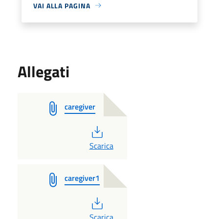
VAI ALLA PAGINA
Allegati
caregiver
PDF
Scarica
caregiver1
PDF
Scarica