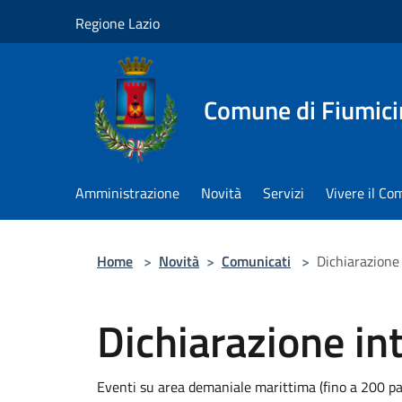
Salta al contenuto principale
Regione Lazio
Comune di Fiumici
Amministrazione
Novità
Servizi
Vivere il C
Home
>
Novità
>
Comunicati
>
Dichiarazione
Dichiarazione in
Eventi su area demaniale marittima (fino a 200 pa