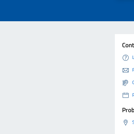
Cont
Prob