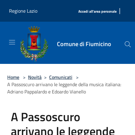
Salta al contenuto principale
|
Regione Lazio
Accedi all'area personale
Comune di Fiumicino
Home
>
Novità
>
Comunicati
>
A Passoscuro arrivano le leggende della musica italiana:
Adriano Pappalardo e Edoardo Vianello
A Passoscuro
arrivano le leggende