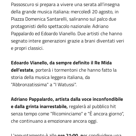
Passoscuro si prepara a vivere una serata all’insegna
della grande musica italiana: mercoledì 20 agosto, in
Piazza Domenica Santarelli, saliranno sul palco due
protagonisti dello spettacolo nazionale: Adriano
Pappalardo ed Edoardo Vianello. Due artisti che hanno
segnato intere generazioni grazie a brani diventati veri
e propri classici.
Edoardo Vianello, da sempre definito il Re Mida
dell’estate
, porterà i tormentoni che hanno fatto la
storia della musica leggera italiana, da
"Abbronzatissima" a "I Watussi".
Adriano Pappalardo, artista dalla voce inconfondibile
e dalla grinta inarrestabile,
regalerà al pubblico hit
senza tempo come "Ricominciamo" e "È ancora giorno",
che continuano a emozionare ancora oggi.
L’appuntamento è alle
ore 21:00, p
er condividere una