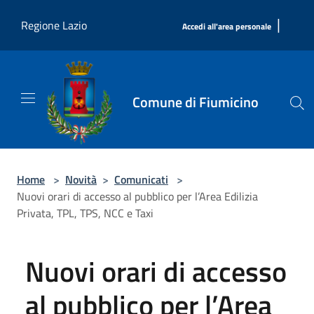
Salta al contenuto principale
|
Regione Lazio
Accedi all'area personale
Comune di Fiumicino
Home
>
Novità
>
Comunicati
>
Nuovi orari di accesso al pubblico per l’Area Edilizia
Privata, TPL, TPS, NCC e Taxi
Nuovi orari di accesso
al pubblico per l’Area