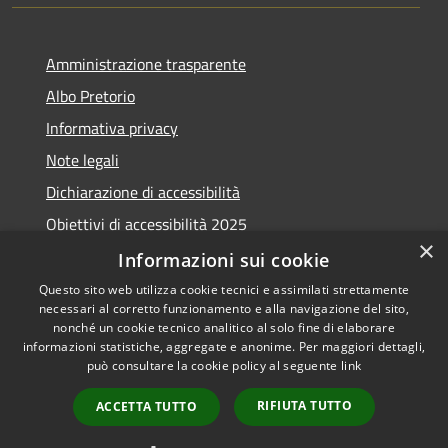
Amministrazione trasparente
Albo Pretorio
Informativa privacy
Note legali
Dichiarazione di accessibilità
Obiettivi di accessibilità 2025
×
Meccanismo di feedback
Informazioni sui cookie
Questo sito web utilizza cookie tecnici e assimilati strettamente
necessari al corretto funzionamento e alla navigazione del sito,
nonché un cookie tecnico analitico al solo fine di elaborare
informazioni statistiche, aggregate e anonime. Per maggiori dettagli,
RSS
Copyright © 2026 • Comune di
può consultare la cookie policy al seguente
link
Accessibilità
Fiumicino • Powered by
Privacy
Municipium
Accesso
•
RIFIUTA TUTTO
ACCETTA TUTTO
Cookie
redazione