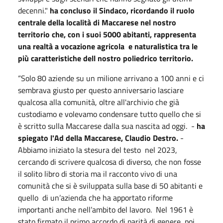
decenni."
ha concluso il Sindaco, ricordando il ruolo
centrale della località di Maccarese nel nostro
territorio che, con i suoi 5000 abitanti, rappresenta
una realtà a vocazione agricola
e naturalistica tra le
più caratteristiche dell nostro poliedrico territorio.
“Solo 80 aziende su un milione arrivano a 100 anni e ci
sembrava giusto per questo anniversario lasciare
qualcosa alla comunità, oltre all'archivio che già
custodiamo e volevamo condensare tutto quello che si
è scritto sulla Maccarese dalla sua nascita ad
oggi
.
-
ha
spiegato l'Ad della Maccarese, Claudio Destro.
-
Abbiamo iniziato la stesura del testo
nel 2023,
cercando di scrivere qualcosa di diverso, che non fosse
il solito libro di storia ma il racconto vivo di una
comunità che si è sviluppata sulla base di 50 abitanti e
quello
di un’azienda che ha apportato riforme
importanti anche nell’ambito del lavoro.
Nel 1961 è
stato firmato il primo accordo di parità di genere, poi