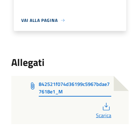
VAI ALLA PAGINA
Allegati
842521f074d36199c5967bdae7
7618e1_M
PDF
Scarica