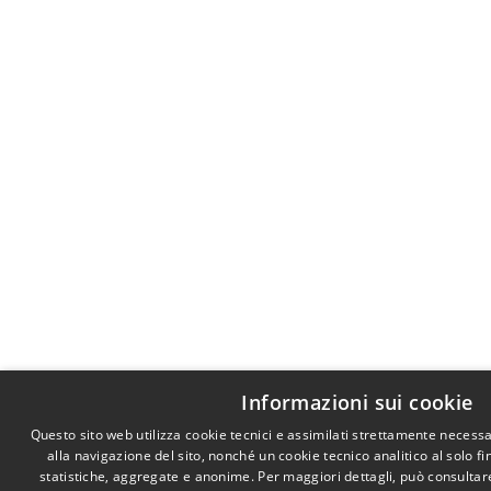
Informazioni sui cookie
Questo sito web utilizza cookie tecnici e assimilati strettamente necess
alla navigazione del sito, nonché un cookie tecnico analitico al solo f
statistiche, aggregate e anonime. Per maggiori dettagli, può consultare