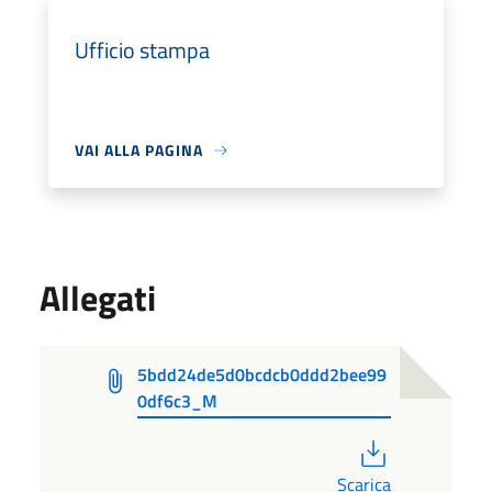
Ufficio stampa
VAI ALLA PAGINA
Allegati
5bdd24de5d0bcdcb0ddd2bee99
0df6c3_M
PDF
Scarica