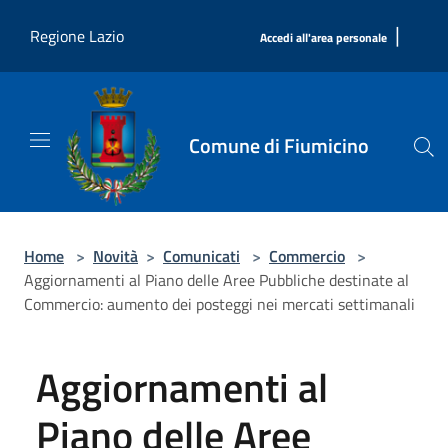
Salta al contenuto principale
|
Regione Lazio
Accedi all'area personale
Comune di Fiumicino
Home
>
Novità
>
Comunicati
>
Commercio
>
Aggiornamenti al Piano delle Aree Pubbliche destinate al
Commercio: aumento dei posteggi nei mercati settimanali
Aggiornamenti al
Piano delle Aree