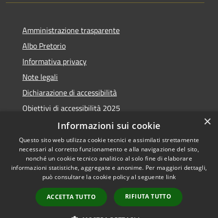
Amministrazione trasparente
Albo Pretorio
Informativa privacy
Note legali
Dichiarazione di accessibilità
Obiettivi di accessibilità 2025
×
Meccanismo di feedback
Informazioni sui cookie
Questo sito web utilizza cookie tecnici e assimilati strettamente
necessari al corretto funzionamento e alla navigazione del sito,
nonché un cookie tecnico analitico al solo fine di elaborare
informazioni statistiche, aggregate e anonime. Per maggiori dettagli,
RSS
Copyright © 2026 • Comune di
può consultare la cookie policy al seguente
link
Accessibilità
Fiumicino • Powered by
Privacy
Municipium
Accesso
•
RIFIUTA TUTTO
ACCETTA TUTTO
Cookie
redazione