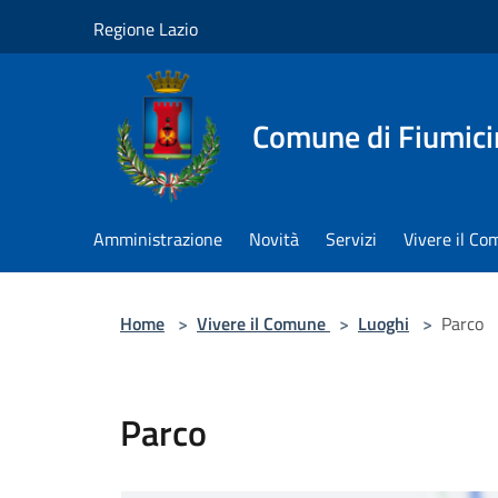
Salta al contenuto principale
Regione Lazio
Comune di Fiumici
Amministrazione
Novità
Servizi
Vivere il C
Home
>
Vivere il Comune
>
Luoghi
>
Parco
Parco