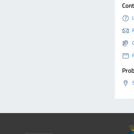
Cont
Prob