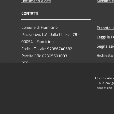
Documenti e dati
Mobilità e
CONTATTI
Comune di Fiumicino
Prenota 
Piazza Gen. C.A. Dalla Chiesa, 78 -
Leggi le 
00054 - Fiumicino
Segnalazi
Codice Fiscale: 97086740582
Richiesta 
Partita IVA: 02305601003
PEC:
Sito prec
protocollo.generale@pec.comune.fiumicino.rm.it
Centralino Unico: 06.65210.245
Questo sito 
alla navig
statistiche
RSS
Accessibilità
Privacy
Cookie
Mappa de