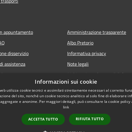
 trasporti
un appuntamento
Amministrazione trasparente
FAQ
Albo Pretorio
one disservizio
Informativa privacy
di assistenza
Note legali
edente
Dichiarazione di accessibilità
Informazioni sui cookie
Obiettivi di accessibilità 2025
web utilizza cookie tecnici e assimilati strettamente necessari al corretto fu
Meccanismo di feedback
azione del sito, nonché un cookie tecnico analitico al solo fine di elaborare i
, aggregate e anonime. Per maggiori dettagli, può consultare la cookie policy
link
RIFIUTA TUTTO
ACCETTA TUTTO
l sito