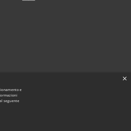
×
nzionamento e
nformazioni
 al seguente
Municipium
Accesso redazione