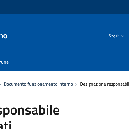
no
Seguici su
omune
>
Documento funzionamento interno
>
Designazione responsabil
sponsabile
ati