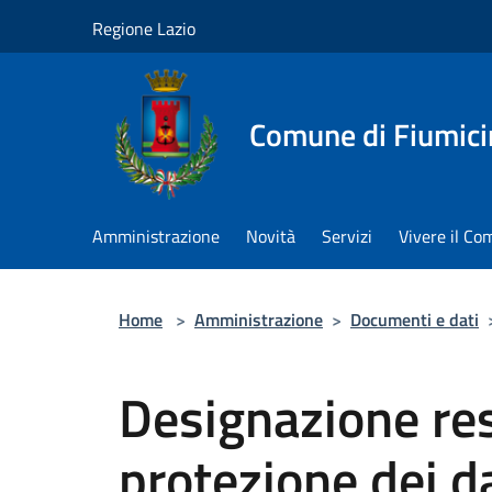
Salta al contenuto principale
Regione Lazio
Comune di Fiumici
Amministrazione
Novità
Servizi
Vivere il C
Home
>
Amministrazione
>
Documenti e dati
Designazione re
protezione dei d