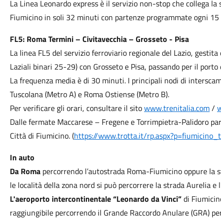
La Linea Leonardo express è il servizio non-stop che collega la
Fiumicino in soli 32 minuti con partenze programmate ogni 15 m
FL5: Roma Termini – Civitavecchia – Grosseto - Pisa
La linea FL5 del servizio ferroviario regionale del Lazio, gestit
Laziali binari 25-29) con Grosseto e Pisa, passando per il porto d
La frequenza media è di 30 minuti. I principali nodi di inters
Tuscolana (Metro A) e Roma Ostiense (Metro B).
Per verificare gli orari, consultare il sito
www.trenitalia.com
/
w
Dalle fermate Maccarese – Fregene e Torrimpietra-Palidoro parto
Città di Fiumicino. (
https://www.trotta.it/rp.aspx?p=fiumicino_t
In auto
Da Roma
percorrendo l’autostrada Roma-Fiumicino oppure la st
le località della zona nord si può percorrere la strada Aurelia 
L'aeroporto intercontinentale “Leonardo da Vinci”
di Fiumicin
raggiungibile percorrendo il Grande Raccordo Anulare (GRA) pe