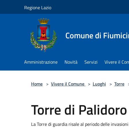
Salta al contenuto principale
Regione Lazio
Comune di Fiumici
Amministrazione
Novità
Servizi
Vivere il C
Home
>
Vivere il Comune
>
Luoghi
>
Torre
Torre di Palidoro
La Torre di guardia risale al periodo delle invasio