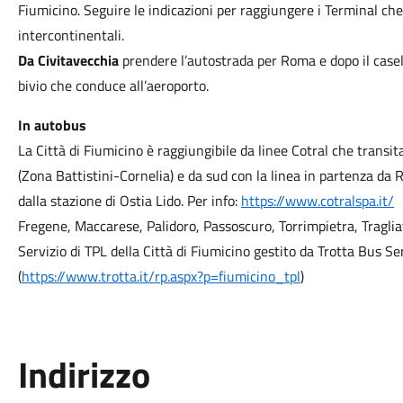
Fiumicino. Seguire le indicazioni per raggiungere i Terminal che 
intercontinentali.
Da Civitavecchia
prendere l’autostrada per Roma e dopo il casello
bivio che conduce all’aeroporto.
In autobus
La Città di Fiumicino è raggiungibile da linee Cotral che trans
(Zona Battistini-Cornelia) e da sud con la linea in partenza da 
dalla stazione di Ostia Lido. Per info:
https://www.cotralspa.it/
Fregene, Maccarese, Palidoro, Passoscuro, Torrimpietra, Tragliat
Servizio di TPL della Città di Fiumicino gestito da Trotta Bus S
(
https://www.trotta.it/rp.aspx?p=fiumicino_tpl
)
Indirizzo