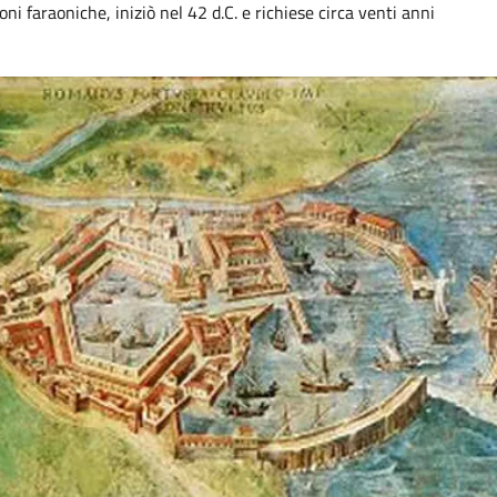
i faraoniche, iniziò nel 42 d.C. e richiese circa venti anni