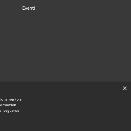
Eventi
×
nzionamento e
nformazioni
 al seguente