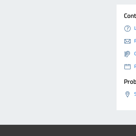
Cont
Prob