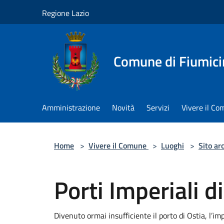
Salta al contenuto principale
Regione Lazio
Comune di Fiumici
Amministrazione
Novità
Servizi
Vivere il C
Home
>
Vivere il Comune
>
Luoghi
>
Sito ar
Porti Imperiali d
Divenuto ormai insufficiente il porto di Ostia, l’im