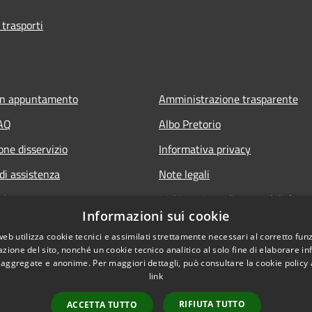
 trasporti
un appuntamento
Amministrazione trasparente
FAQ
Albo Pretorio
one disservizio
Informativa privacy
di assistenza
Note legali
edente
Dichiarazione di accessibilità
Informazioni sui cookie
Obiettivi di accessibilità 2025
web utilizza cookie tecnici e assimilati strettamente necessari al corretto fu
Meccanismo di feedback
azione del sito, nonché un cookie tecnico analitico al solo fine di elaborare i
, aggregate e anonime. Per maggiori dettagli, può consultare la cookie policy
link
RIFIUTA TUTTO
ACCETTA TUTTO