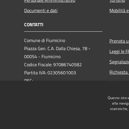
Documenti e dati
Mobilità e
CONTATTI
Comune di Fiumicino
Prenota 
Piazza Gen. C.A. Dalla Chiesa, 78 -
Leggi le 
00054 - Fiumicino
Segnalazi
Codice Fiscale: 97086740582
Richiesta 
Partita IVA: 02305601003
PEC:
Sito prec
protocollo.generale@pec.comune.fiumicino.rm.it
Centralino Unico: 06.65210.245
Questo sito 
alla navig
statistiche