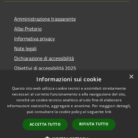
Amministrazione trasparente
Albo Pretorio
Informativa privacy
Note legali
Dichiarazione di accessibilità
Obiettivi di accessibilità 2025
×
Meccanismo di feedback
Informazioni sui cookie
Questo sito web utilizza cookie tecnici e assimilati strettamente
necessari al corretto funzionamento e alla navigazione del sito,
nonché un cookie tecnico analitico al solo fine di elaborare
informazioni statistiche, aggregate e anonime. Per maggiori dettagli,
RSS
Copyright © 2026 • Comune di
può consultare la cookie policy al seguente
link
Accessibilità
Fiumicino • Powered by
Privacy
Municipium
Accesso
•
RIFIUTA TUTTO
ACCETTA TUTTO
Cookie
redazione