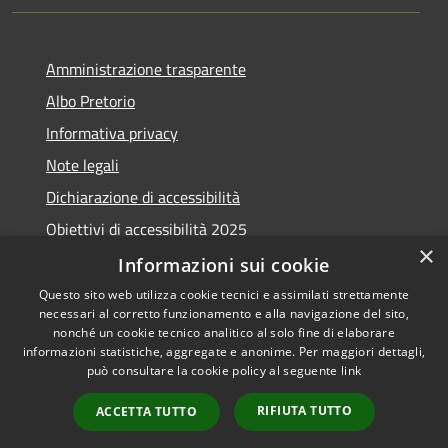
Amministrazione trasparente
Albo Pretorio
Informativa privacy
Note legali
Dichiarazione di accessibilità
Obiettivi di accessibilità 2025
×
Meccanismo di feedback
Informazioni sui cookie
Questo sito web utilizza cookie tecnici e assimilati strettamente
necessari al corretto funzionamento e alla navigazione del sito,
nonché un cookie tecnico analitico al solo fine di elaborare
informazioni statistiche, aggregate e anonime. Per maggiori dettagli,
RSS
Copyright © 2026 • Comune di
può consultare la cookie policy al seguente
link
Accessibilità
Fiumicino • Powered by
Privacy
Municipium
Accesso
•
RIFIUTA TUTTO
ACCETTA TUTTO
Cookie
redazione