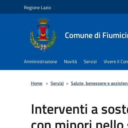
Salta al contenuto principale
Regione Lazio
Comune di Fiumici
Amministrazione
Novità
Servizi
Vivere il C
Home
>
Servizi
>
Salute, benessere e assisten
Interventi a sost
con minori nello 