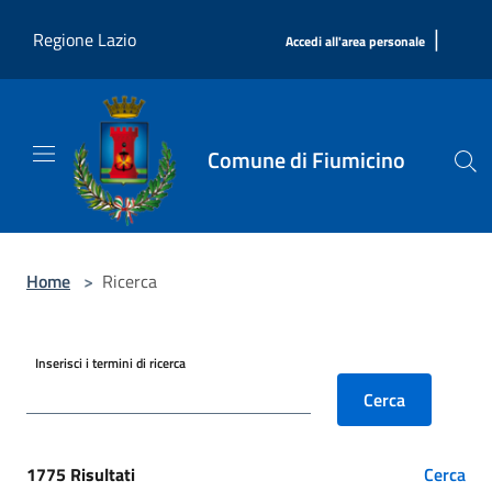
Salta al contenuto principale
|
Regione Lazio
Accedi all'area personale
Comune di Fiumicino
Home
>
Ricerca
Inserisci i termini di ricerca
Cerca
1775 Risultati
Cerca