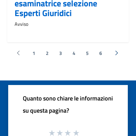
esaminatrice selezione
Esperti Giuridici
Avviso
1
2
3
4
5
6
Pagina precedente
Successi
Quanto sono chiare le informazioni
su questa pagina?