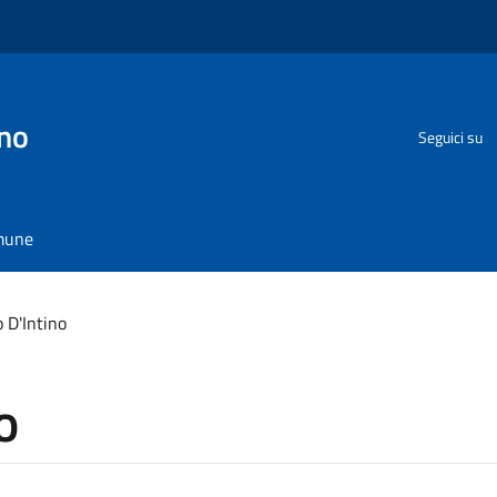
no
Seguici su
omune
 D'Intino
o