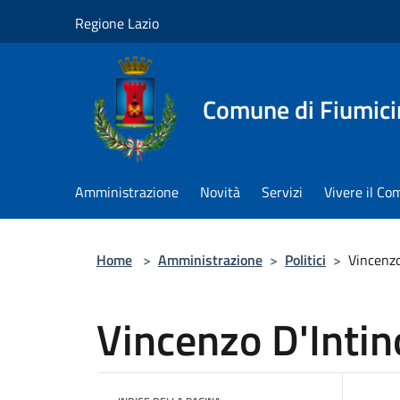
Salta al contenuto principale
Regione Lazio
Comune di Fiumici
Amministrazione
Novità
Servizi
Vivere il C
Home
>
Amministrazione
>
Politici
>
Vincenzo
Vincenzo D'Intin