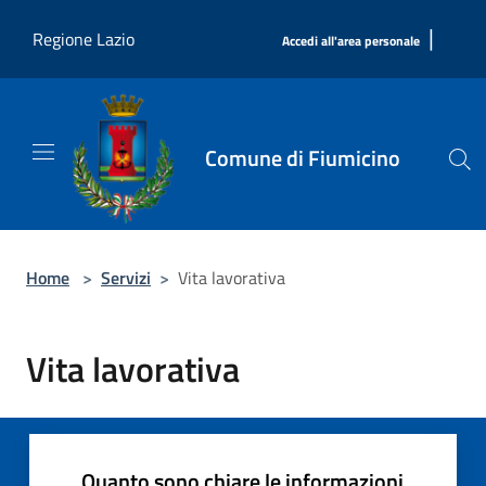
Salta al contenuto principale
|
Regione Lazio
Accedi all'area personale
Comune di Fiumicino
Home
>
Servizi
>
Vita lavorativa
Vita lavorativa
Quanto sono chiare le informazioni