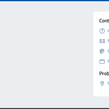
Cont
Prob