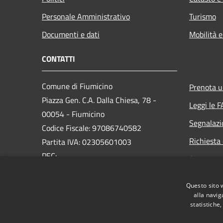
Personale Amministrativo
Turismo
Documenti e dati
Mobilità e
CONTATTI
Comune di Fiumicino
Prenota 
Piazza Gen. C.A. Dalla Chiesa, 78 -
Leggi le 
00054 - Fiumicino
Segnalazi
Codice Fiscale: 97086740582
Richiesta 
Partita IVA: 02305601003
PEC:
Sito prec
protocollo.generale@pec.comune.fiumicino.rm.it
Centralino Unico: 06.65210.245
Questo sito 
alla navig
statistiche