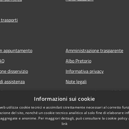
 trasporti
un appuntamento
Amministrazione trasparente
FAQ
Albo Pretorio
one disservizio
Informativa privacy
di assistenza
Note legali
edente
Dichiarazione di accessibilità
Informazioni sui cookie
Obiettivi di accessibilità 2025
web utilizza cookie tecnici e assimilati strettamente necessari al corretto fu
Meccanismo di feedback
azione del sito, nonché un cookie tecnico analitico al solo fine di elaborare i
, aggregate e anonime. Per maggiori dettagli, può consultare la cookie policy
link