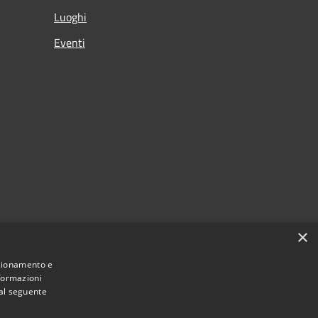
Luoghi
Eventi
×
nzionamento e
nformazioni
 al seguente